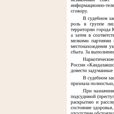
информационно-теле
сговору.
В судебном за
роль в группе лиц
территории города 
а затем в соответс
мелкими партиями в
местонахождения ук
сбыта. За выполненн
Наркотически
России «Кандалакшск
довести задуманные 
В судебном за
признала полностью,
При назначени
подсудимой (преступ
раскрытию и рассле
состояние здоровья,
отсутствие обстояте