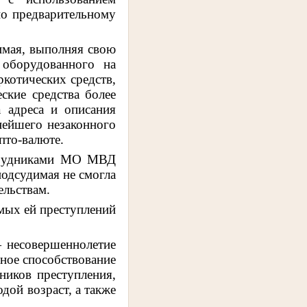
по предварительному
димая, выполняя свою
 оборудованного на
котических средств,
ские средства более
а адреса и описания
нейшего незаконного
пто-валюте.
отрудниками МО МВД
подсудимая не смогла
ельствам.
мых ей преступлений
— несовершеннолетие
вное способствование
ников преступления,
дой возраст, а также