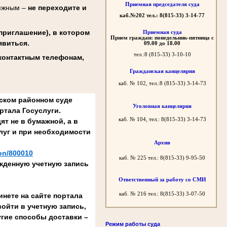
Приемная председателя суда
сяжным –
не переходите и
каб.№202 тел.: 8(815-33) 3-14-77
риглашение), в котором
Приемная суда
Прием граждан: понедельник-пятница с
явиться.
09.00 до 18.00
тел.:8 (815-33) 3-10-10
 контактным телефонам,
Гражданская канцелярия
каб. № 102, тел.:8 (815-33) 3-14-73
шском районном суде
Уголовная канцелярия
ртала Госуслуги.
каб. № 104, тел.: 8(815-33) 3-14-73
ят не в бумажной, а в
луг и при необходимости
Архив
ion/800010
каб. № 225 тел.: 8(815-33) 9-95-50
жденную учетную запись
Ответственный за работу со СМИ
каб. № 216 тел.: 8(815-33) 3-07-50
нете на сайте портала
 войти в учетную запись,
гие способы доставки –
Режим работы суда