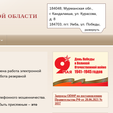
184048, Мурманская обл.,
г. Кандалакша, ул. Курасова,
Й ОБЛАСТИ
д. 8
184703, пгт. Умба, ул. Победы,
д. 23
развернуть
Тел.: (81533) 3-10-10, 3-14-73,
5-05-75
kan.mrm@sudrf.ru
ter.mrm@sudrf.ru
лена работа электронной
абота резервной
Запросы ОПФР по постановлению
елефонного мошенничества.
Правительства РФ от 28.06.2021 №
1037
 быть присяжным –
это