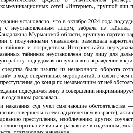
коммуникационных сетей «Интернет», группой лиц 
седании установлено, что в октябре 2024 года подсу
 с неустановленным лицом, забрала из тайника,
Кандалакша Мурманской области, крупную партию нар
твии с полученными указаниями размещала наркотиче
 тайники и посредством Интернет-сайта передавал
азанных тайников неустановленн
ому лицу для даль
ую работу подсудимая получала вознаграждение в кри
е средства были изъяты из незаконного оборота с
ий» в ходе оперативных мероприятий, в связи с чем 
преступления до конца по независящим от неё обстоят
седании подсудимая вину в совершении инкриминируе
 в содеянном раскаялась.
и наказания суд учел смягчающие обстоятельства 
ления совершены в семнадцатилетнем возрасте), акти
дованию преступления, изобличению других соучаст
 полное признание вины и раскаяние в содеянном, моло
льств, отягчающих наказание.