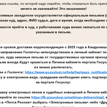
ана ссылка, по которой надо перейти, чтобы отказаться быть при
ничего не скачивайте! Это мошенники!
исяжные заседатели осуществляется официальным письмом (п
казан суд, адрес, ФИО судьи, дата и время, когда необходимо 
ности прийти в суд, с работниками суда можно связаться по
указанным в письме.
и сроков доставки корреспонденции с 2023 года в Кандалак
направление Госпочты непосредственно в личный кабинет по
вис, куда заказные письма от государственных органов приход
ьма всегда будут храниться в Личном кабинете портала Госус
их можно распечатать.
е о Госпочте:
https://www.gosuslugi.ru/help/faq/geps_notificat
ту в электронном виде, гражданам необходимо иметь подтвер
на портале Госуслуг.
вку электронных писем и судебных извещений в Личном каби
перейти по ссылке
https://lk.gosuslugi.ru/settings-delivery/mail
,
м в «Почта России» выбрать «Электронные письма» либо «Дру