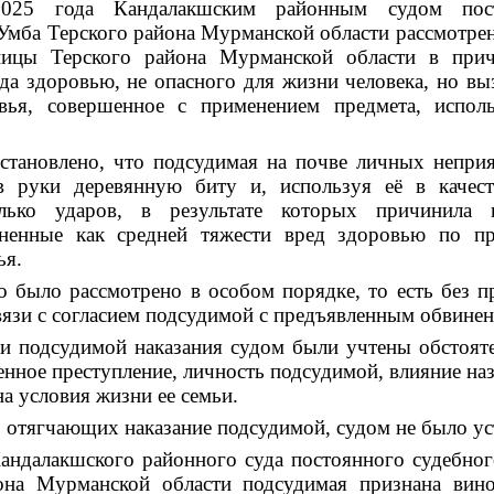
025 года Кандалакшским районным судом пос
 Умба Терского района Мурманской области рассмотре
ницы Терского района Мурманской области в
при
еда здоровью, не опасного для жизни человека, но вы
овья, совершенное с применением предмета, исполь
становлено, что подсудимая на почве личных непри
 руки деревянную биту и, используя её в качест
лько ударов, в результате которых причинила 
ененные как
средней тяжести вред здоровью по пр
ья
.
о было рассмотрено в особом порядке, то есть
без п
связи с согласием подсудимой с предъявленным обвине
и подсудимой наказания судом были учтены
обстояте
енное преступление, личность подсудимой, влияние на
на условия жизни ее семьи.
, отягчающих наказание подсудимой, судом не было ус
ндалакшского районного суда постоянного судебного
она Мурманской области подсудимая признана вин