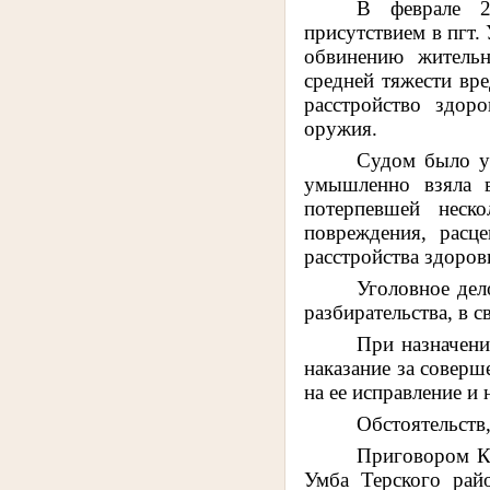
В феврале 2
присутствием в пгт.
обвинению житель
средней тяжести вр
расстройство здор
оружия
.
Судом было у
умышленно взяла в
потерпевшей неско
повреждения, расц
расстройства здоров
Уголовное дел
разбирательства, в 
При назначени
наказание за соверш
на ее исправление и 
Обстоятельств
Приговором Ка
Умба Терского рай