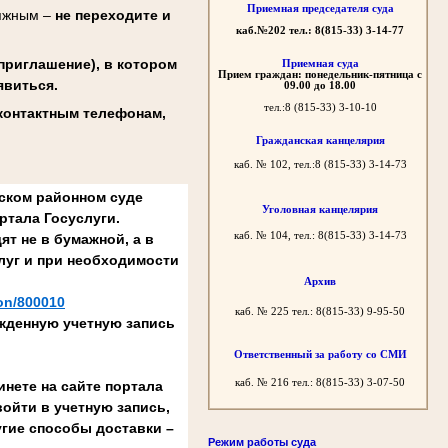
Приемная председателя суда
сяжным –
не переходите и
каб.№202 тел.: 8(815-33) 3-14-77
риглашение), в котором
Приемная суда
Прием граждан: понедельник-пятница с
явиться.
09.00 до 18.00
тел.:8 (815-33) 3-10-10
 контактным телефонам,
Гражданская канцелярия
каб. № 102, тел.:8 (815-33) 3-14-73
шском районном суде
Уголовная канцелярия
ртала Госуслуги.
каб. № 104, тел.: 8(815-33) 3-14-73
ят не в бумажной, а в
луг и при необходимости
Архив
ion/800010
каб. № 225 тел.: 8(815-33) 9-95-50
жденную учетную запись
Ответственный за работу со СМИ
каб. № 216 тел.: 8(815-33) 3-07-50
нете на сайте портала
 войти в учетную запись,
гие способы доставки –
Режим работы суда