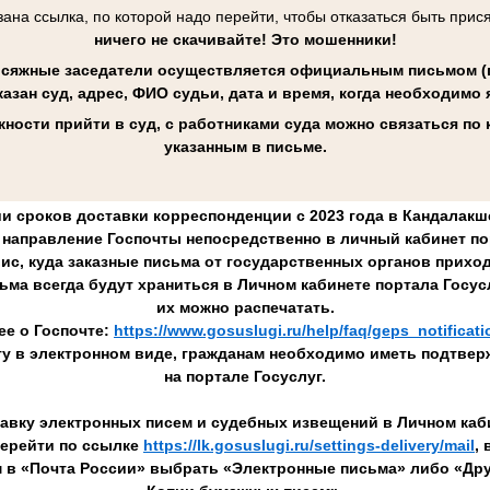
ана ссылка, по которой надо перейти, чтобы отказаться быть при
ничего не скачивайте! Это мошенники!
исяжные заседатели осуществляется официальным письмом (п
казан суд, адрес, ФИО судьи, дата и время, когда необходимо 
ности прийти в суд, с работниками суда можно связаться по
указанным в письме.
и сроков доставки корреспонденции с 2023 года в Кандалак
направление Госпочты непосредственно в личный кабинет по
вис, куда заказные письма от государственных органов приход
ьма всегда будут храниться в Личном кабинете портала Госус
их можно распечатать.
е о Госпочте:
https://www.gosuslugi.ru/help/faq/geps_notificat
ту в электронном виде, гражданам необходимо иметь подтвер
на портале Госуслуг.
вку электронных писем и судебных извещений в Личном каби
перейти по ссылке
https://lk.gosuslugi.ru/settings-delivery/mail
,
м в «Почта России» выбрать «Электронные письма» либо «Дру