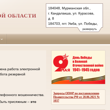
184048, Мурманская обл.,
г. Кандалакша, ул. Курасова,
Й ОБЛАСТИ
д. 8
184703, пгт. Умба, ул. Победы,
д. 23
развернуть
Тел.: (81533) 3-10-10, 3-14-73,
5-05-75
kan.mrm@sudrf.ru
ter.mrm@sudrf.ru
лена работа электронной
абота резервной
Запросы ОПФР по постановлению
елефонного мошенничества.
Правительства РФ от 28.06.2021 №
1037
 быть присяжным –
это