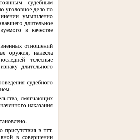
тоянным судебным
но уголовное дело по
чинении умышленно
звавшего длительное
зуемого в качестве
язненных отношений
ве оружия, нанесла
последней телесные
изнаку длительного
роведения судебного
нием.
льства,
смягчающих
значенного наказания
тановлено.
 присутствия в пгт.
овной в совершении